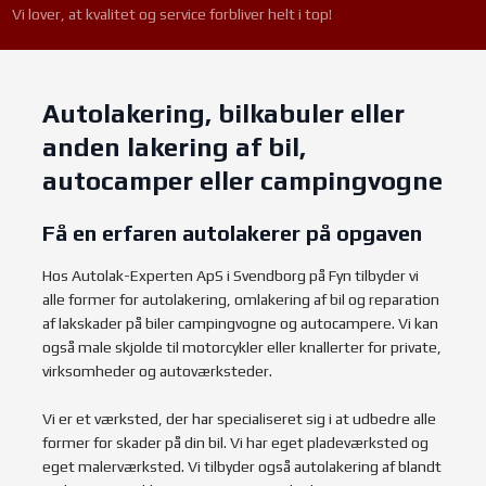
Vi lover, at kvalitet og service forbliver helt i top!
Autolakering, bilkabuler eller
anden lakering af bil,
autocamper eller campingvogne
Få en erfaren autolakerer på opgaven
​Hos Autolak-Experten ApS i Svendborg på Fyn tilbyder vi
alle former for autolakering, omlakering af bil og reparation
af lakskader på biler campingvogne og autocampere. Vi kan
også male skjolde til motorcykler eller knallerter for private,
virksomheder og autoværksteder.
Vi er et værksted, der har specialiseret sig i at udbedre alle
former for skader på din bil. Vi har eget pladeværksted og
eget malerværksted. Vi tilbyder også autolakering af blandt