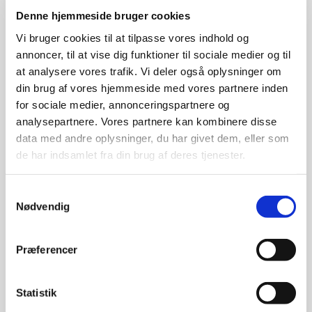
Denne hjemmeside bruger cookies
AUTOLAKERING
Vi bruger cookies til at tilpasse vores indhold og
Lakering af personbiler
annoncer, til at vise dig funktioner til sociale medier og til
at analysere vores trafik. Vi deler også oplysninger om
​Søger du en ekspert i lakering af personbiler? Vi mestrer alle
din brug af vores hjemmeside med vores partnere inden
de nyeste laktekniske arbejdsområder.​
for sociale medier, annonceringspartnere og
analysepartnere. Vores partnere kan kombinere disse
data med andre oplysninger, du har givet dem, eller som
LÆS MERE HER
de har indsamlet fra din brug af deres tjenester.
Samtykkevalg
Nødvendig
SKADECENTER
Præferencer
Hurtig udbedring af skade
Statistik
Vores skadecenter prioriterer hurtig og professionel hjælp til