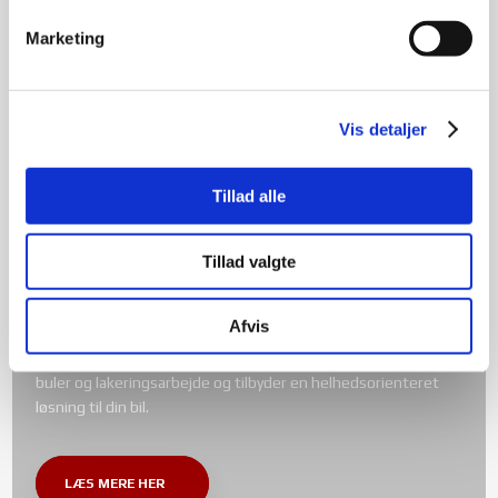
reparation af skader på din bil. Kom hurtigt videre med en
lånebil fra os.
Marketing
LÆS MERE HER
Vis detaljer
Tillad alle
Tillad valgte
PLADEVÆRKSTED
Udretning af buler på din bil
Afvis
Vores pladeværksted har kompetencer inden for udretning af
buler og lakeringsarbejde og tilbyder en helhedsorienteret
løsning til din bil.
LÆS MERE HER