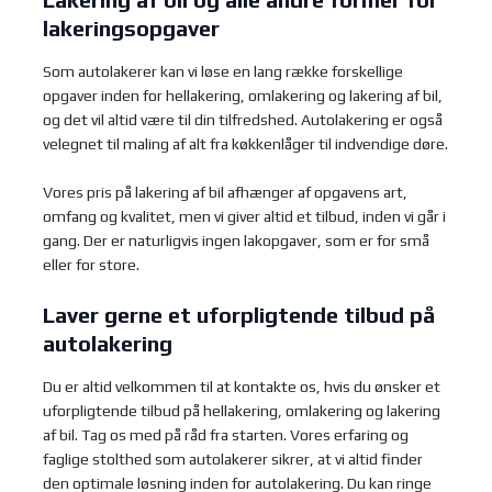
lakeringsopgaver
Som autolakerer kan vi løse en lang række forskellige
opgaver inden for hellakering, omlakering og lakering af bil,
og det vil altid være til din tilfredshed. Autolakering er også
velegnet til maling af alt fra køkkenlåger til indvendige døre.
Vores pris på lakering af bil afhænger af opgavens art,
omfang og kvalitet, men vi giver altid et tilbud, inden vi går i
gang. Der er naturligvis ingen lakopgaver, som er for små
eller for store.​​
​Laver gerne et uforpligtende tilbud på
autolakering
Du er altid velkommen til at kontakte os, hvis du ønsker et
uforpligtende tilbud på hellakering, omlakering og lakering
af bil. Tag os med på råd fra starten. Vores erfaring og
faglige stolthed som autolakerer sikrer, at vi altid finder
den optimale løsning inden for autolakering. Du kan ringe