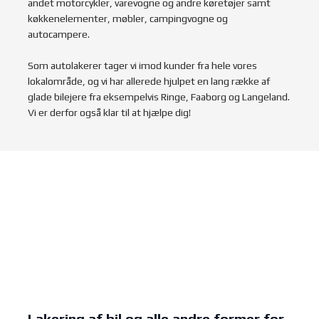
andet motorcykler, varevogne og andre køretøjer samt
køkkenelementer, møbler, campingvogne og
autocampere.
Som autolakerer tager vi imod kunder fra hele vores
lokalområde, og vi har allerede hjulpet en lang række af
glade bilejere fra eksempelvis Ringe, Faaborg og Langeland.
Vi er derfor også klar til at hjælpe dig!​
Lakering af bil og alle andre former for